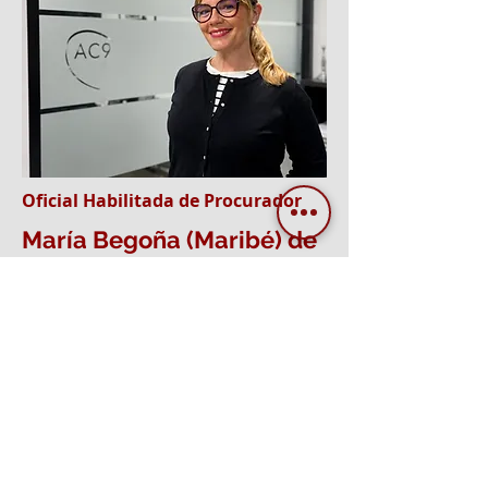
Oficial Habilitada de Procurador
María Begoña (Maribé) de
Balparda Iglesias
Licenciada en Derecho por la
Universidad de Deusto y formada en
la Escuela de Práctica Jurídica Pedro
Ibarretxe. Oficial Habilitada por el
Procurador D. Javier Ortega
Azpitarte. Mentora certificada de la
Red de Mentoring de España en el
programa de Banco Santander